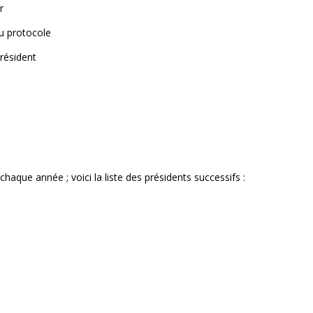
r
rotocole
ident
haque année ; voici la liste des présidents successifs :