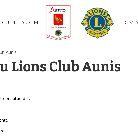
CCUEIL
ALBUM
CONTA
lub Aunis
u Lions Club Aunis
 constitué de :
nte
re