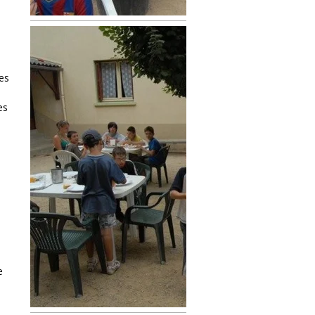
es
es
e