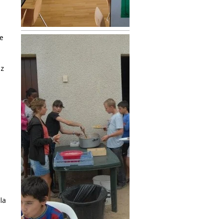
e
ez
la