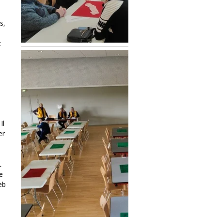
s,
c
Il
er
t
e
eb